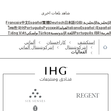
شاهد بلغات أخرى
الإنجليزية
الإنجليزية (GB)
日本語
Deutsch
繁體
Español
中文
Français
Español (España)
Italiano
هولندا
Русский
Português
한국어
ไทย
العربية
Português (BR)
اللغة الإندونيسية
Türkçe
بولسكي
Tiếng Việt
استكشف
‫‫كازاخستان‬‬
ألماتي
إنتركونتيننتال
‫‫إنتركونتيننتال ألماتي‬‬
الفعاليات