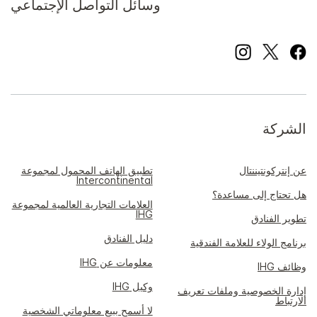
وسائل التواصل الإجتماعي
الشركة
عن إنتركونتيننتال
تطبيق الهاتف المحمول لمجموعة
Intercontinental
هل تحتاج إلى مساعدة؟
العلامات التجارية العالمية لمجموعة
IHG
تطوير الفنادق
دليل الفنادق
برنامج الولاء للعلامة الفندقية
معلومات عن IHG
وظائف IHG
وكيل IHG
إدارة الخصوصية وملفات تعريف
الارتباط
لا أسمح ببيع معلوماتي الشخصية