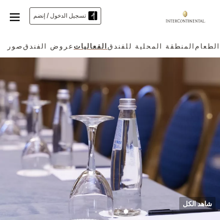
تسجيل الدخول / إنضم
الطعام
المنطقة المحلية للفندق
الفعاليات
عروض الفندق
صور
شاهد الكل