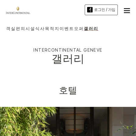
로그인 / 가입
객실
편의시설
식사
목적지
이벤트
오퍼
갤러리
INTERCONTINENTAL
GENEVE
갤러리
호텔