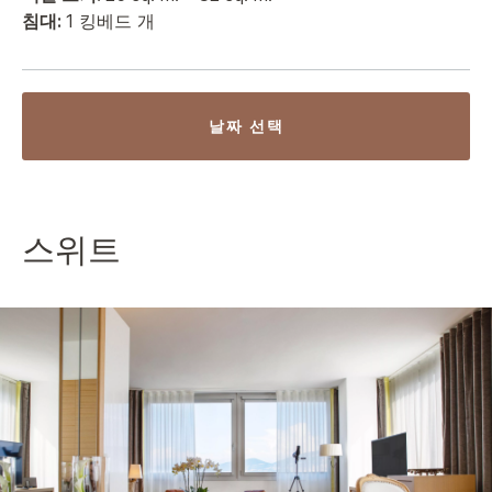
침대:
1 킹베드 개
날짜 선택
스위트