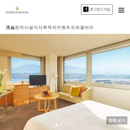
로그인 / 가입
객실
편의시설
식사
목적지
이벤트
오퍼
갤러리
전체 보기