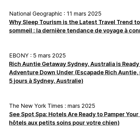
National Geographic : 11 mars 2025
Why Sleep Tourism is the Latest Travel Trend 
sommeil : la dernière tendance de voyage à con
EBONY : 5 mars 2025
Rich Auntie Getaway Sydney, Australia is Ready
Adventure Down Under (Escapade Rich Auntie, 
5 jours à Sydney, Australie)
The New York Times : mars 2025
See Spot Spa: Hotels Are Ready to Pamper Your P
hôtels aux petits soins pour votre chien)