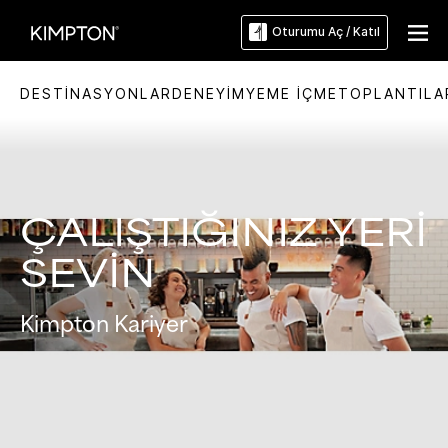
Oturumu Aç / Katıl
DESTINASYONLAR
DENEYIM
YEME İÇME
TOPLANTILA
ÇALIŞTIĞINIZ YERI
SEVIN
Kimpton Kariyer