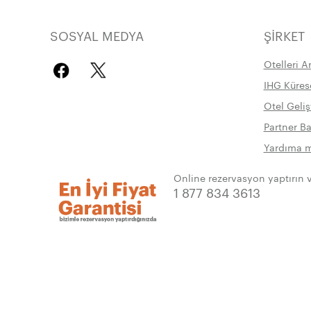
SOSYAL MEDYA
ŞIRKET
Otelleri Ar
IHG Kürese
Otel Geliş
Partner Ba
Yardıma mı
Online rezervasyon yaptırın 
1 877 834 3613