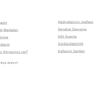
Hediyelerinin otellere
astir
Seyahat Danışma
l Markalari
IHG Acente
tirme
Sürdürülebilirlik
ğlanti
Kullanim Sartlari
 ihtiyacınız var?
veya arayın: