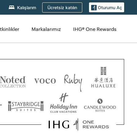
Ücretsiz katılın
Kalışlarım
Oturumu Aç
kinlikler
Markalarımız
IHG® One Rewards