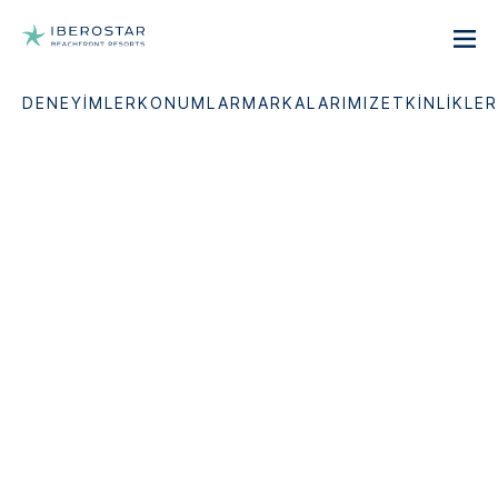
DENEYIMLER
KONUMLAR
MARKALARIMIZ
ETKINLIKLER