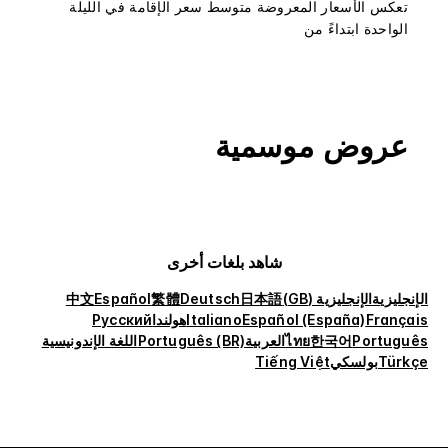
تعكس الأسعار المعروضة متوسط سعر الإقامة في الليلة
الواحدة ابتداءً من
عروض موسمية
شاهد بلغات أخرى
الإنجليزية
الإنجليزية (GB)
日本語
Deutsch
繁體
Español
中文
Français
Español (España)
Italiano
هولندا
Русский
Português
한국어
ไทย
العربية
Português (BR)
اللغة الإندونيسية
Türkçe
بولسكي
Tiếng Việt