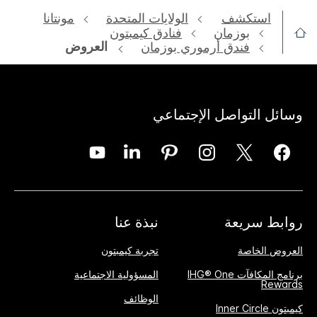
استكشف
الولايات المتحدة
مونتانا
بوزمان
فنادق كيمبتون
العروض
فندق أرموري بوزمان
وسائل التواصل الإجتماعي
روابط سريعة
نبذة عنا
العروض الخاصة
تجربة كيمبتون
برنامج المكافآت IHG® One
المسؤولية الاجتماعية
Rewards
الوظائف
كيمبتون Inner Circle