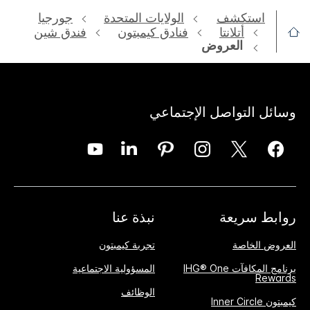
استكشف
الولايات المتحدة
جورجيا
أتلانتا
فنادق كيمبتون
فندق شين
العروض
وسائل التواصل الإجتماعي
روابط سريعة
نبذة عنا
العروض الخاصة
تجربة كيمبتون
برنامج المكافآت IHG® One
المسؤولية الاجتماعية
Rewards
الوظائف
كيمبتون Inner Circle