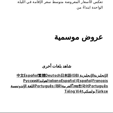
تعكس الأسعار المعروضة متوسط سعر الإقامة في الليلة
الواحدة ابتداءً من
عروض موسمية
شاهد بلغات أخرى
الإنجليزية
الإنجليزية (GB)
日本語
Deutsch
繁體
Español
中文
Français
Español (España)
Italiano
هولندا
Русский
Português
한국어
ไทย
العربية
Português (BR)
اللغة الإندونيسية
Türkçe
بولسكي
Tiếng Việt