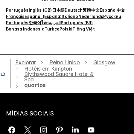
Português
Inglês (GB)
日本語
Deutsch
繁體中文
Español
中文
Français
Español (España)
Italiano
Nederlands
Русский
Português
한국어
ไทย
العربية
Português (BR)
Bahasa Indonesia
Türkçe
Polski
Tiếng Việt
Explorar
Reino Unido
Glasgow
Hotéis em Kimpton
Blythswood Square Hotel &
Spa
quartos
MÍDIAS SOCIAIS