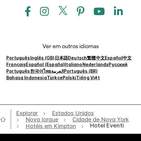
Ver em outros idiomas
Português
Inglês (GB)
日本語
Deutsch
繁體中文
Español
中文
Français
Español (España)
Italiano
Nederlands
Русский
Português
한국어
ไทย
العربية
Português (BR)
Bahasa Indonesia
Türkçe
Polski
Tiếng Việt
Explorar
Estados Unidos
Nova Iorque
Cidade de Nova York
Hotel Eventi
Hotéis em Kimpton