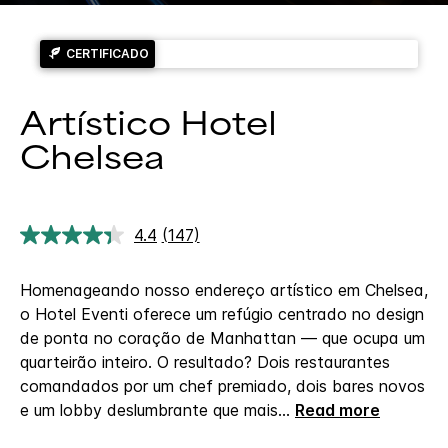
CERTIFICADO
Artístico Hotel
Chelsea
4.4
(147)
Ler
147
avaliações.
Homenageando nosso endereço artístico em Chelsea,
Link
abre
o Hotel Eventi oferece um refúgio centrado no design
na
de ponta no coração de Manhattan — que ocupa um
mesma
página.
quarteirão inteiro. O resultado? Dois restaurantes
comandados por um chef premiado, dois bares novos
e um lobby deslumbrante que mais
...
Read more