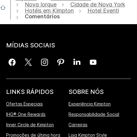
Nova Iorque
Cidade de Nova York
Hotéis em Kimpton
Hotel Eventi
Comentários
MÍDIAS SOCIAIS
LINKS RÁPIDOS
SOBRE NÓS
Ofertas Especiais
Experiência Kimpton
IHG® One Rewards
Responsabilidade Social
Inner Circle de Kimpton
Carreiras
Promoções de última hora
Loja Kimpton Style