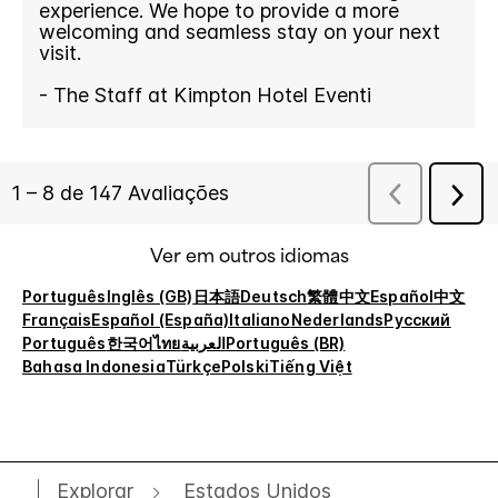
Ver em outros idiomas
Português
Inglês (GB)
日本語
Deutsch
繁體中文
Español
中文
Français
Español (España)
Italiano
Nederlands
Русский
Português
한국어
ไทย
العربية
Português (BR)
Bahasa Indonesia
Türkçe
Polski
Tiếng Việt
Explorar
Estados Unidos