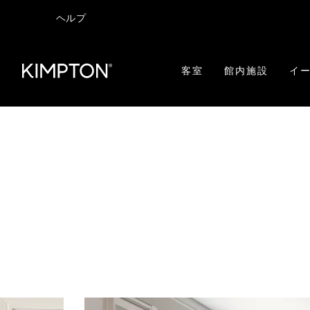
ヘルプ
客室
館内施設
イー