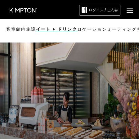
ログイン / ご入会
客室
館内施設
イート + ドリンク
ロケーション
ミーティング