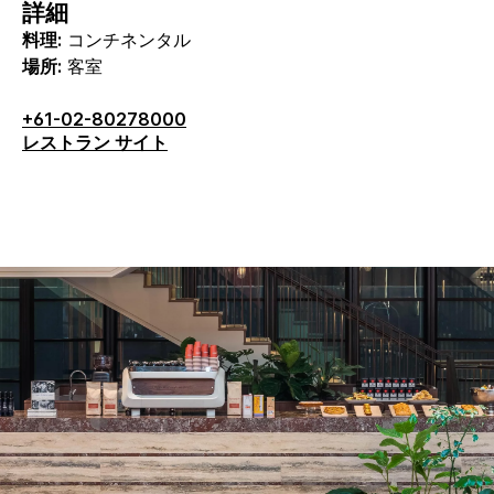
詳細
料理:
コンチネンタル
場所:
客室
+61-02-80278000
レストラン サイト