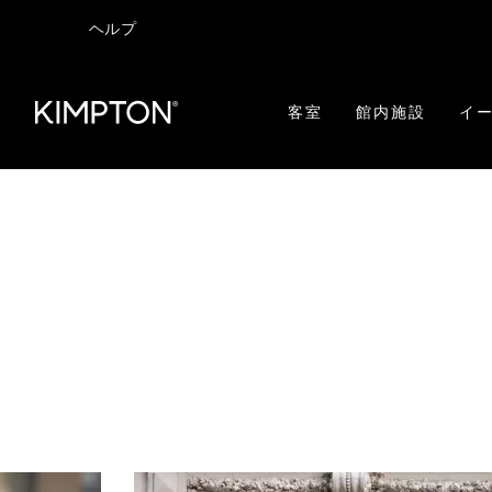
ヘルプ
客室
館内施設
イー