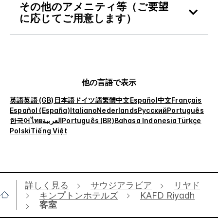
その他のアメニティ等（ご要望
に応じてご用意します）
他の言語で表示
英語
英語 (GB)
日本語
ドイツ語
繁體中文
Español
中文
Français
Español (España)
Italiano
Nederlands
Русский
Português
한국어
ไทย
العربية
Português (BR)
Bahasa Indonesia
Türkçe
Polski
Tiếng Việt
詳しく見る
サウジアラビア
リヤド
キンプトンホテルズ
KAFD Riyadh
客室