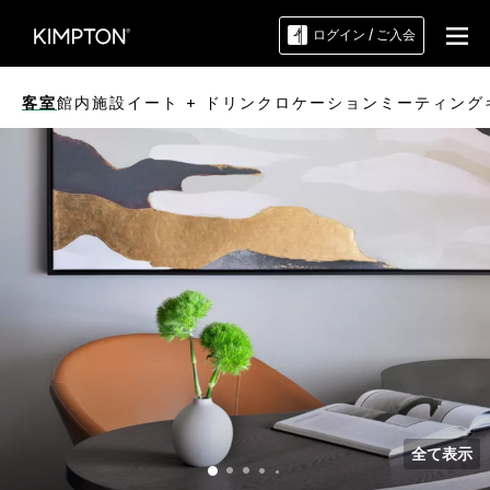
ログイン / ご入会
客室
館内施設
イート + ドリンク
ロケーション
ミーティング
全て表示