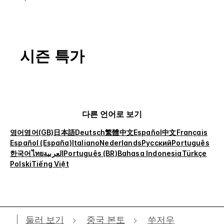
시즌 특가
다른 언어로 보기
영어
영어(GB)
日本語
Deutsch
繁體中文
Español
中文
Français
Español (España)
Italiano
Nederlands
Русский
Português
한국어
ไทย
العربية
Português (BR)
Bahasa Indonesia
Türkçe
Polski
Tiếng Việt
둘러 보기
중국 본토
쑤저우