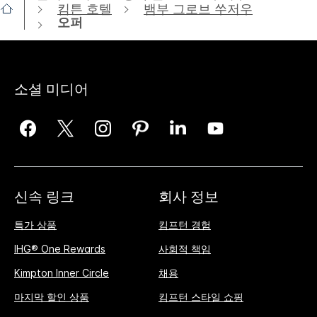
킴튼 호텔
뱀부 그로브 쑤저우
오퍼
소셜 미디어
신속 링크
회사 정보
특가 상품
킴프턴 경험
IHG® One Rewards
사회적 책임
Kimpton Inner Circle
채용
마지막 할인 상품
킴프턴 스타일 쇼핑