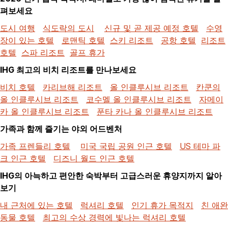
펴보세요
도시 여행
식도락의 도시
신규 및 곧 제공 예정 호텔
수영
장이 있는 호텔
로맨틱 호텔
스키 리조트
공항 호텔
리조트
호텔
스파 리조트
골프 휴가
IHG 최고의 비치 리조트를 만나보세요
비치 호텔
카리브해 리조트
올 인클루시브 리조트
칸쿤의
올 인클루시브 리조트
코수멜 올 인클루시브 리조트
자메이
카 올 인클루시브 리조트
푼타 카나 올 인클루시브 리조트
가족과 함께 즐기는 야외 어드벤처
가족 프렌들리 호텔
미국 국립 공원 인근 호텔
US 테마 파
크 인근 호텔
디즈니 월드 인근 호텔
IHG의 아늑하고 편안한 숙박부터 고급스러운 휴양지까지 알아
보기
내 근처에 있는 호텔
럭셔리 호텔
인기 휴가 목적지
친 애완
동물 호텔
최고의 수상 경력에 빛나는 럭셔리 호텔