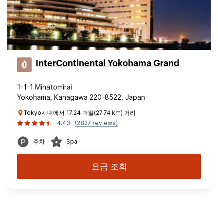
InterContinental Yokohama Grand
1-1-1 Minatomirai
Yokohama, Kanagawa 220-8522, Japan
Tokyo시내에서 17.24 마일(27.74 km) 거리
4.43
(2827 reviews)
주차
Spa
요금 조회