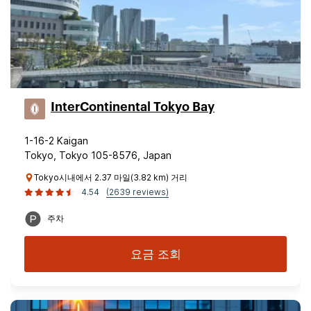
InterContinental Tokyo Bay
1-16-2 Kaigan
Tokyo, Tokyo 105-8576, Japan
Tokyo시내에서 2.37 마일(3.82 km) 거리
4.54
(2639 reviews)
주차
요금 조회