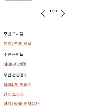
1/11
주변 도시들
요코하마의 호텔
주변 공항들
하네다(HND)
주변 관광명소
임페리얼 팰리스
긴자 쇼핑가
아키하바라 전자상가