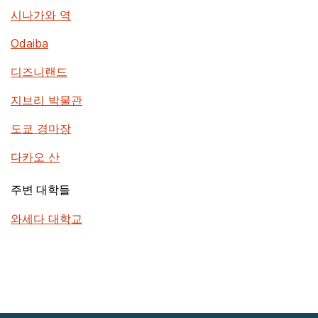
시나가와 역
Odaiba
디즈니랜드
지브리 박물관
도쿄 경마장
다카오 산
주변 대학들
와세다 대학교