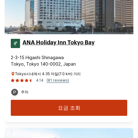
ANA Holiday Inn Tokyo Bay
2-3-15 Higashi Shinagawa
Tokyo, Tokyo 140-0002, Japan
Tokyo시내에서 4.35 마일(7.0 km) 거리
4.14
(81 reviews)
주차
요금 조회