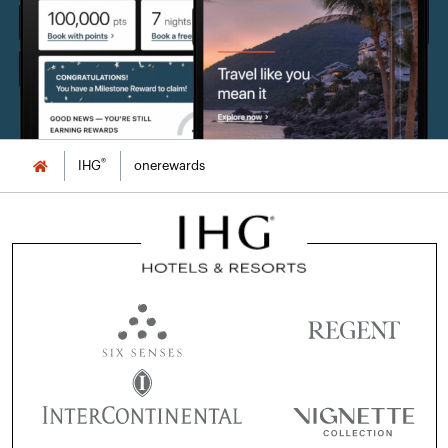
®
IHG
onerewards