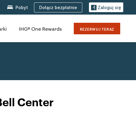
Dołącz bezpłatnie
Pobyt
Zaloguj się
rki
IHG® One Rewards
REZERWUJ TERAZ
ell Center