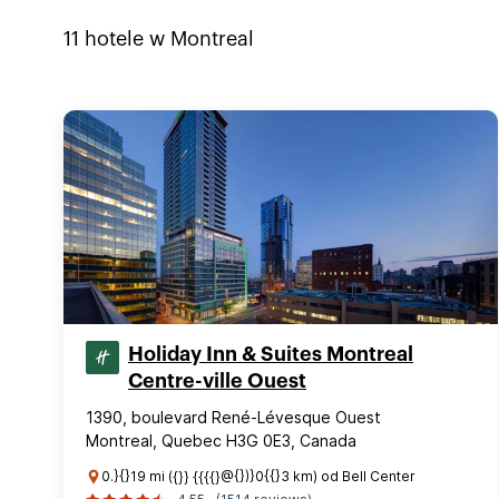
11
hotele w
Montreal
Holiday Inn & Suites Montreal
Centre-ville Ouest
1390, boulevard René-Lévesque Ouest
Montreal, Quebec H3G 0E3, Canada
0.}{}19 mi ({}} {{{{}@{})}0{{}3 km) od Bell Center