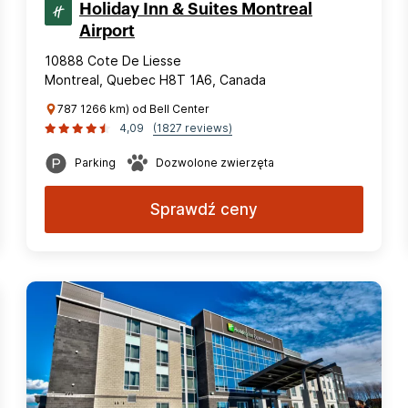
Holiday Inn & Suites Montreal
Airport
10888 Cote De Liesse
Montreal, Quebec H8T 1A6, Canada
787 1266 km) od Bell Center
4,09
(1827 reviews)
Parking
Dozwolone zwierzęta
Sprawdź ceny