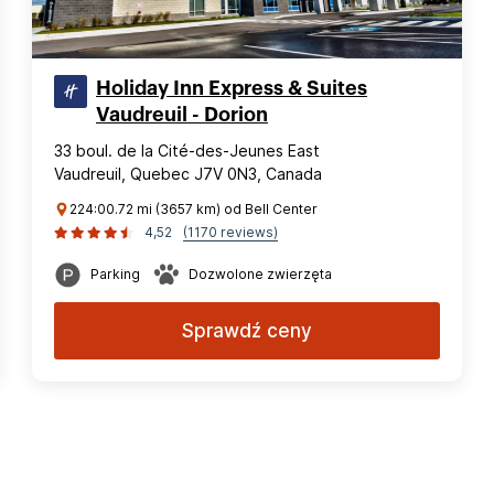
Holiday Inn Express & Suites
Vaudreuil - Dorion
33 boul. de la Cité-des-Jeunes East
Vaudreuil, Quebec J7V 0N3, Canada
224:00.72 mi (3657 km) od Bell Center
4,52
(1170 reviews)
Parking
Dozwolone zwierzęta
Sprawdź ceny