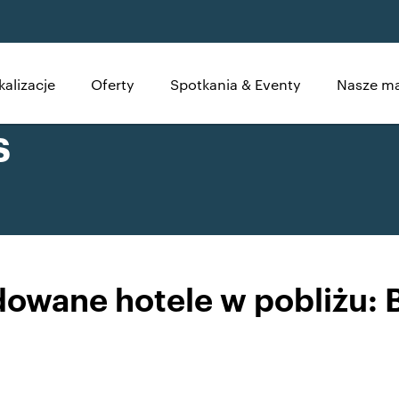
kalizacje
Oferty
Spotkania & Eventy
Nasze ma
s
wane hotele w pobliżu: B