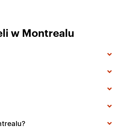
li w Montrealu
trealu?