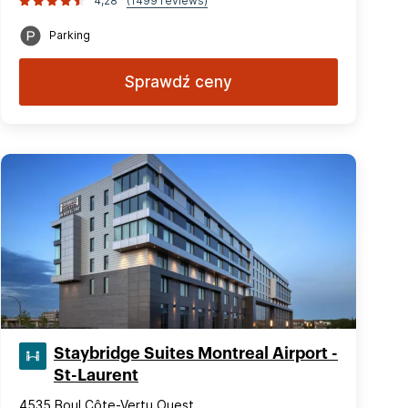
4,28
(1499 reviews)
Parking
Sprawdź ceny
Staybridge Suites Montreal Airport -
St-Laurent
4535 Boul Côte-Vertu Ouest