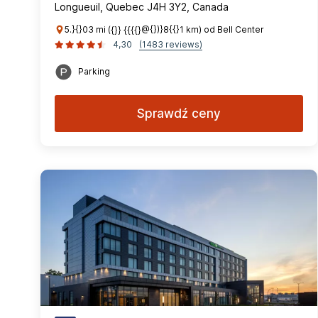
Longueuil, Quebec J4H 3Y2, Canada
5.}{}03 mi ({}} {{{{}@{})}8{{}1 km) od Bell Center
4,30
(1483 reviews)
Parking
Sprawdź ceny