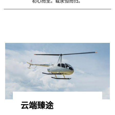
初心而至。载永恒而归。
云端臻途