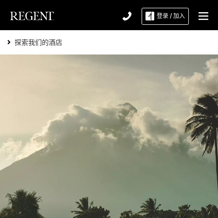
套房与别墅
登录 / 加入
水疗与康体
探索我们的酒店
主页
体验
优惠
活动