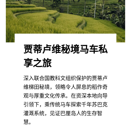
贾蒂卢维秘境马车私
享之旅
深入联合国教科文组织保护的贾蒂卢
维梯田秘境，领略令人屏息的稻作奇
观与厚重文化传承。在资深本地向导
引领下，乘传统马车探索千年苏巴克
灌溉系统，见证巴厘岛人的生存智
慧。