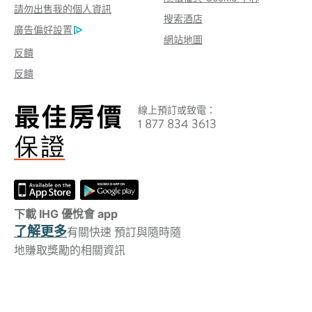
請勿出售我的個人資訊
搜索酒店
廣告偏好設置
網站地圖
反饋
反饋
線上預訂或致電：
1 877 834 3613
下載 IHG 優悅會 app
了解更多
有關快速 預訂與隨時隨
地賺取獎勵的相關資訊