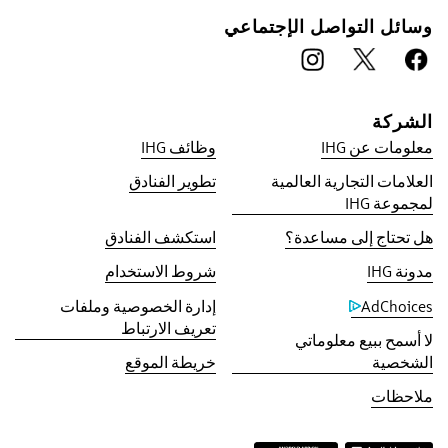
وسائل التواصل الإجتماعي
الشركة
معلومات عن IHG
وظائف IHG
العلامات التجارية العالمية
تطوير الفنادق
ميزة الحجز معنا
لمجموعة IHG
ضمان أفضل سعر
هل تحتاج إلى مساعدة؟
استكشف الفنادق
‫نعدك بالحصول على أقل سعر متاح على الإنترنت، أو
مطابقة سعرنا لأقل سعر عثرت عليه، بالإضافة إلى
مدونة IHG
شروط الاستخدام
حصولك على 5 أضعاف نقاطك في برنامج مكافآت
AdChoices
إدارة الخصوصية وملفات
IHG® One Rewards، بحد أقصى 40,000 نقطة.
تعريف الارتباط
لا أسمح ببيع معلوماتي
ضمان الحجز عبر الإنترنت
الشخصية
خريطة الموقع
غرفتك مضمونة.
ملاحظات
بدون رسوم على الحجز!
لا تطبق أية رسوم عند إجراء الحجز من خلالنا مباشرة.