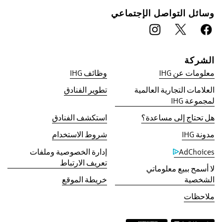
وسائل التواصل الإجتماعي
الشركة
معلومات عن IHG
وظائف IHG
العلامات التجارية العالمية
تطوير الفنادق
ميزة الحجز معنا
لمجموعة IHG
ضمان أفضل سعر
هل تحتاج إلى مساعدة؟
استكشف الفنادق
‫نعدك بالحصول على أقل سعر متاح على الإنترنت، أو
مطابقة سعرنا لأقل سعر عثرت عليه، بالإضافة إلى
مدونة IHG
شروط الاستخدام
حصولك على 5 أضعاف نقاطك في برنامج مكافآت
AdChoices
إدارة الخصوصية وملفات
IHG® One Rewards، بحد أقصى 40,000 نقطة.
تعريف الارتباط
لا أسمح ببيع معلوماتي
ضمان الحجز عبر الإنترنت
الشخصية
خريطة الموقع
غرفتك مضمونة.
ملاحظات
بدون رسوم على الحجز!
لا تطبق أية رسوم عند إجراء الحجز من خلالنا مباشرة.