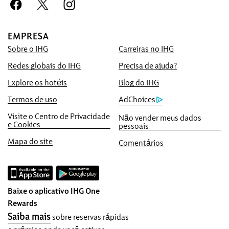
Reserve conosco e ganhe mais
Garantia do Melhor Preço
EMPRESA
Prometemos oferecer o menor preço
Sobre o IHG
Carreiras no IHG
disponível on-line, ou cobriremos a oferta e
lhe daremos cinco vezes o número de
Redes globais do IHG
Precisa de ajuda?
pontos do IHG™ Rewards Club, até no
Explore os hotéis
Blog do IHG
máximo 40.000 pontos.
Termos de uso
AdChoices
Garantia de reserva on-line
Visite o Centro de Privacidade
Não vender meus dados
Seu apartamento está garantido.
e Cookies
pessoais
Sem taxas de reserva!
Mapa do site
Comentários
Não cobramos taxa de reserva ao fazer
reservas diretamente conosco.
Privacidade de dados e Segurança do site
Baixe o aplicativo IHG One
O IHG leva a sua privacidade a sério e
Rewards
trabalha para proteger você. Todas as
Saiba mais
sobre reservas rápidas
informações pessoais fornecidas são