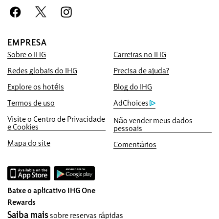
Reserve conosco e ganhe mais
Garantia do Melhor Preço
EMPRESA
Prometemos oferecer o menor preço
Sobre o IHG
Carreiras no IHG
disponível on-line, ou cobriremos a oferta e
lhe daremos cinco vezes o número de
Redes globais do IHG
Precisa de ajuda?
pontos do IHG™ Rewards Club, até no
Explore os hotéis
Blog do IHG
máximo 40.000 pontos.
Termos de uso
AdChoices
Garantia de reserva on-line
Visite o Centro de Privacidade
Não vender meus dados
Seu apartamento está garantido.
e Cookies
pessoais
Sem taxas de reserva!
Mapa do site
Comentários
Não cobramos taxa de reserva ao fazer
reservas diretamente conosco.
Privacidade de dados e Segurança do site
Baixe o aplicativo IHG One
O IHG leva a sua privacidade a sério e
Rewards
trabalha para proteger você. Todas as
Saiba mais
sobre reservas rápidas