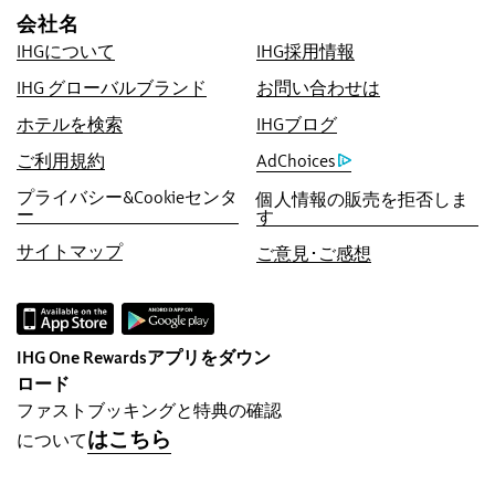
ベストプライス保証
会社名
IHGでは現時点のオンライン最低価格を保証い
IHGについて
IHG採用情報
たします。より低い価格を見つけられた場合に
は、その価格に合わせた上で、5倍のIHG®リワ
IHG グローバルブランド
お問い合わせは
ーズクラブ ポイント（最大40,000ポイント）
ホテルを検索
IHGブログ
を進呈いたします。
ご利用規約
AdChoices
オンライン予約保証
プライバシー&Cookieセンタ
個人情報の販売を拒否しま
客室保証
ー
す
ご予約手数料無料！
サイトマップ
ご意見･ご感想
直接ご予約いただくと、ご予約手数料は一切い
ただきません。
データプライバシー＆サイトセキュリティ
IHG One Rewardsアプリをダウン
IHGでは、お客様のプライバシーを尊重し、保
ロード
護に努めています。お客様からお預かりした個
ファストブッキングと特典の確認
人情報は全て暗号化し、安全を確保していま
はこちら
について
す。