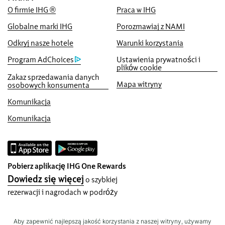
online lub my dorównamy Ci i damy Ci
O firmie IHG ®
Praca w IHG
pięciokrotność punktów IHG® One
Globalne marki IHG
Porozmawiaj z NAMI
Rewards, do maksymalnej liczby 40,000-
punktów.
Odkryj nasze hotele
Warunki korzystania
Program AdChoices
Ustawienia prywatności i
Gwarancja rezerwacji online
plików cookie
Gwarantujemy dostępność pokoju
Zakaz sprzedawania danych
Mapa witryny
osobowych konsumenta
Bez prowizji za rezerwację!
Komunikacja
Nie pobieramy opłata za bezpośrednie
rezerwacje.
Komunikacja
Ochrona danych i bezpieczeństwo
IHG poważnie podchodzi do Twojej
prywatności i robi wszystko, by chronić
Pobierz aplikację IHG One Rewards
Ciebie i Twoje dane. Wszystkie podane
Dowiedz się więcej
o szybkiej
dane osobowe są zaszyfrowane i
rezerwacji i nagrodach w podróży
bezpiecznie.
Aby zapewnić najlepszą jakość korzystania z naszej witryny, używamy