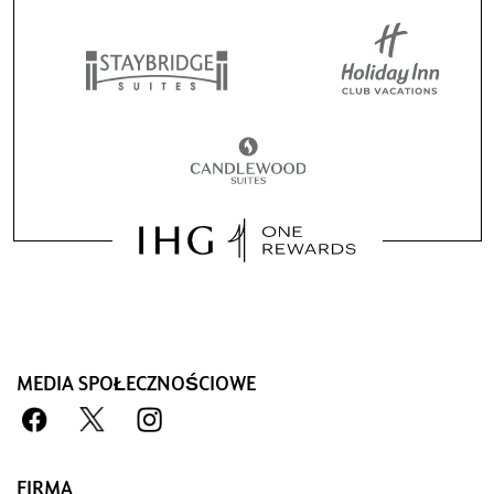
MEDIA SPOŁECZNOŚCIOWE
Zarezerwuj u nas i ciesz się
korzyściami
Gwarancja najlepszej ceny
Obiecujemy Ci najniższą dostępną cenę
FIRMA