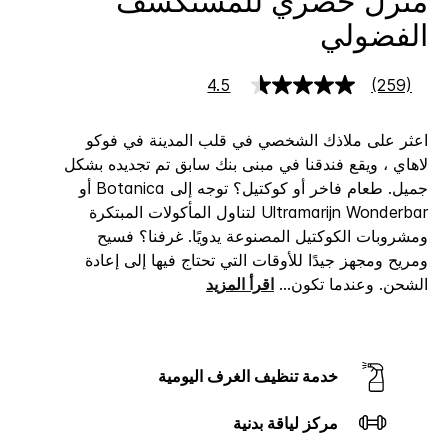
منزل حضري للمستكشف
الفضولي
4.5
(259)
قراءة
259
جعة.
اعثر على ملاذك الشخصي في قلب المدينة في فوكو
رابط
نفس
لاهاي ، ويقع فندقنا في مبنى بنك سابق تم تجديده بشكل
جميل. طعام فاخر أو كوكتيل؟ توجه إلى Botanica أو
Ultramarijn Wonderbar لتناول المأكولات المبتكرة
ومشروبات الكوكتيل المصنوعة يدويًا. غرفنا؟ فسيح
ومريح ومجهز جيدًا للأوقات التي تحتاج فيها إلى إعادة
الشحن. وعندما تكون
...
اقرأ المزيد
خدمة تنظيف الغرف اليومية
مركز لياقة بدنية