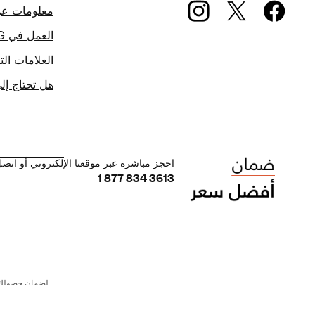
معلومات عن G
العمل في IHG
العلامات التج
هل تحتاج إ
احجز مباشرة عبر موقعنا الإلكتروني أو اتصل 
1 877 834 3613
لضمان حصولك ع