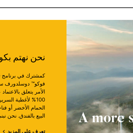
نحن نهتم بكوك
فوكو™ دوسلدورف سيست
الأمر يتعلق بالاعتماد
100% لأغطية السري
الحمام الأخضر أو فناج
البيع بالفندق. نحن نب
تعرف على المزيد