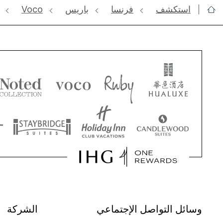
استكشف
‫‫فرنسا‬‬
باريس
Voco
وسائل التواصل الإجتماعي
الشركة