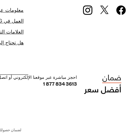
معلومات عن G
العمل في IHG
العلامات التج
هل تحتاج إ
احجز مباشرة عبر موقعنا الإلكتروني أو اتصل 
1 877 834 3613
لضمان حصولك ع