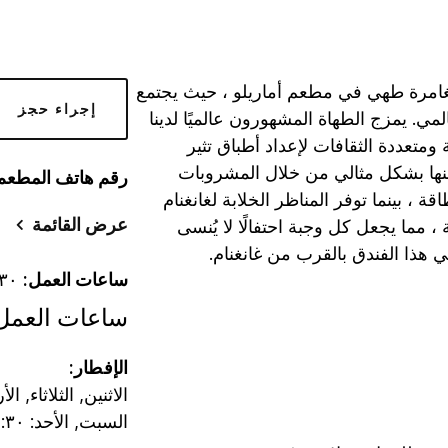
مغامرة طهي في مطعم أماريلو ، حيث يجتمع
إجراء حجز
ي. يمزج الطهاة المشهورون عالميًا لدينا
ة ومتعددة الثقافات لإعداد أطباق تثير
ها بشكل مثالي من خلال المشروبات
رقم هاتف المطعم
قة ، بينما توفر المناظر الخلابة لغانغنام
عرض القائمة
 ، مما يجعل كل وجبة احتفالًا لا يُنسى
في هذا الفندق بالقرب من غانغنام.
ساعات العمل:
٦:٣٠ ص-١١:٠٠ م
ساعات العمل
الإفطار:
الاثنين, الثلاثاء, ا
السبت, الأحد: ٦:٣٠ ص-١٠:٠٠ ص