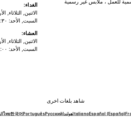
ية للعمل ، ملابس غير رسمية
الغداء:
الاثنين, الثلاثاء, ا
السبت, الأحد: ١١:٣٠ ص-٣:٠٠ م
العشاء:
الاثنين, الثلاثاء, ا
السبت, الأحد: ٦:٠٠ م-١١:٠٠ م
شاهد بلغات أخرى
Fr
Español (España)
Italiano
هولندا
Русский
Português
한국어
ไทย
ال