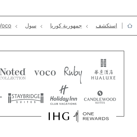
استكشف
جمهورية كوريا
سول
Voco