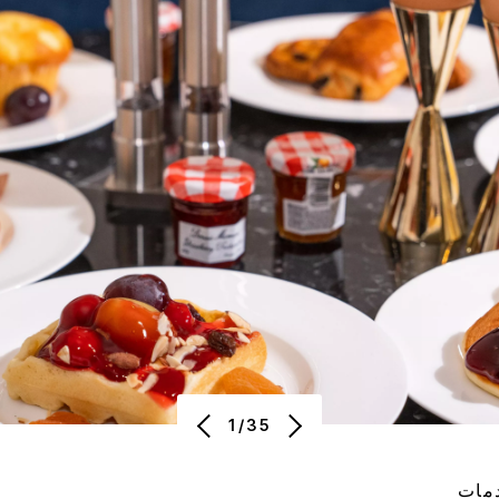
1/35
مات