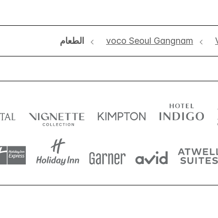
voco Seoul Gangnam
الطعام