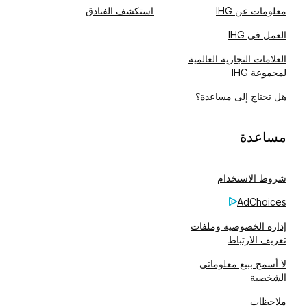
معلومات عن IHG
استكشف الفنادق
العمل في IHG
العلامات التجارية العالمية
لمجموعة IHG
هل تحتاج إلى مساعدة؟
مساعدة
شروط الاستخدام
AdChoices
إدارة الخصوصية وملفات
تعريف الارتباط
لا أسمح ببيع معلوماتي
الشخصية
ملاحظات