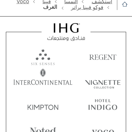
استكشف
النمسا
فيينا
Voco
الغرف
فوكو فيينا براتر