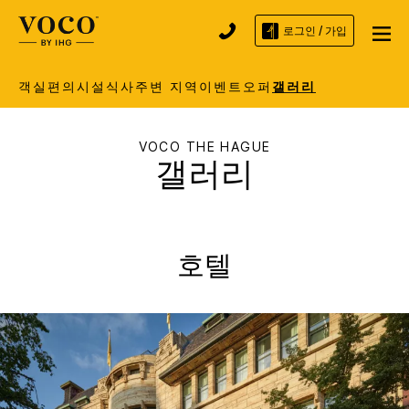
로그인 / 가입
객실
편의시설
식사
주변 지역
이벤트
오퍼
갤러리
VOCO
THE HAGUE
갤러리
호텔