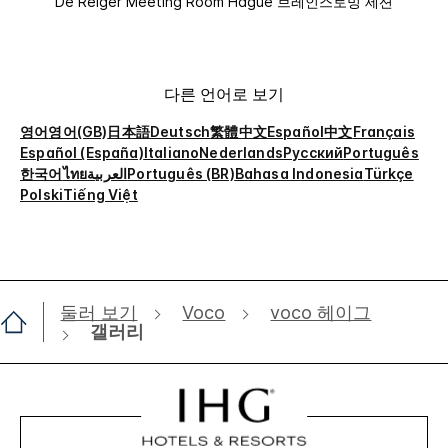
De Reiger Meeting Room Hague 브레인스토밍 세션
다른 언어로 보기
영어
영어(GB)
日本語
Deutsch
繁體中文
Español
中文
Français
Español (España)
Italiano
Nederlands
Русский
Português
한국어
ไทย
العربية
Português (BR)
Bahasa Indonesia
Türkçe
Polski
Tiếng Việt
둘러 보기
Voco
voco 헤이그
갤러리