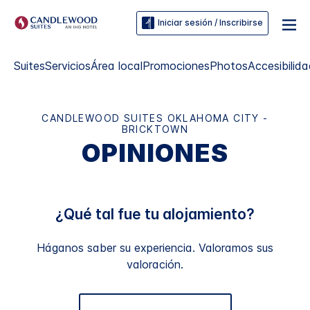
Iniciar sesión / Inscribirse
Suites
Servicios
Área local
Promociones
Photos
Accesibilid
CANDLEWOOD SUITES
OKLAHOMA CITY -
BRICKTOWN
OPINIONES
¿Qué tal fue tu alojamiento?
Háganos saber su experiencia. Valoramos sus
valoración.