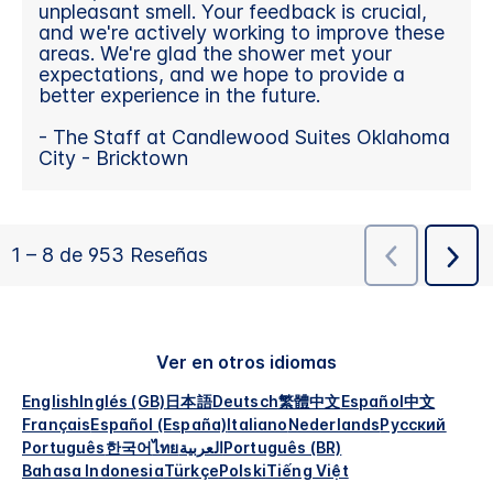
Ver en otros idiomas
English
Inglés (GB)
日本語
Deutsch
繁體中文
Español
中文
Français
Español (España)
Italiano
Nederlands
Русский
Português
한국어
ไทย
العربية
Português (BR)
Bahasa Indonesia
Türkçe
Polski
Tiếng Việt