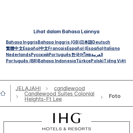
Lihat dalam Bahasa Lainnya
Bahasa Inggris
Bahasa Inggris (GB)
日本語
Deutsch
繁體中文
Español
中文
Français
Español (España)
Italiano
Nederlands
Русский
Português
한국어
ไทย
العربية
Português (BR)
Bahasa Indonesia
Türkçe
Polski
Tiếng Việt
JELAJAHI
candlewood
Candlewood Suites Colonial
Foto
Heights-Ft Lee