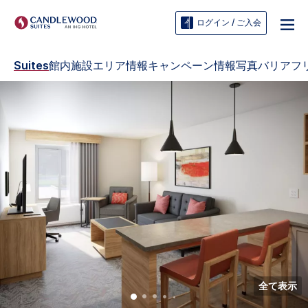
ログイン / ご入会
Suites
館内施設
エリア情報
キャンペーン情報
写真
バリアフ
全て表示