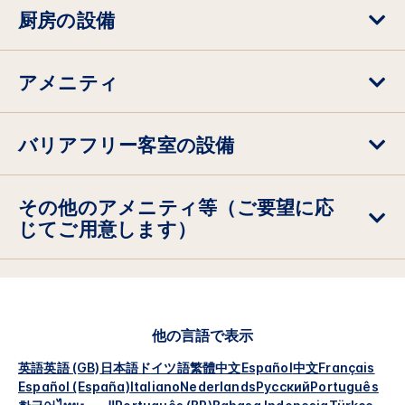
厨房の設備
アメニティ
バリアフリー客室の設備
その他のアメニティ等（ご要望に応
じてご用意します）
他の言語で表示
英語
英語 (GB)
日本語
ドイツ語
繁體中文
Español
中文
Français
Español (España)
Italiano
Nederlands
Русский
Português