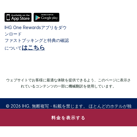
IHG One Rewardsアプリをダウ
ンロード
ファストブッキングと特典の確認
はこちら
について
ウェブサイトでお客様に最適な体験を提供できるよう、このページに表示さ
れているコンテンツの一部に機械翻訳を使用しています。
© 2026 IHG. 無断複写・転載を禁じます。 ほとんどのホテルが独
立して所有、運営されています。
料金を表示する
Select
dates