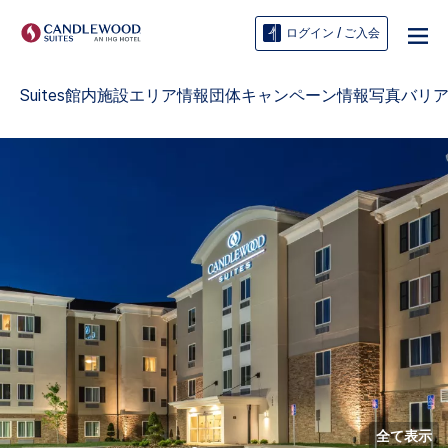
ログイン / ご入会
Suites
館内施設
エリア情報
団体
キャンペーン情報
写真
バリ
全て表示