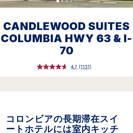
CANDLEWOOD SUITES
COLUMBIA HWY 63 & I-
70
4.7
(1131)
レ
ビ
ュ
ー
を
読
む.
同
じ
ペ
コロンビアの長期滞在スイ
ー
ジ
の
ートホテルには室内キッチ
リ