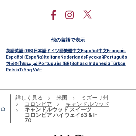
他の言語で表示
英語
英語 (GB)
日本語
ドイツ語
繁體中文
Español
中文
Français
Español (España)
Italiano
Nederlands
Русский
Português
한국어
ไทย
العربية
Português (BR)
Bahasa Indonesia
Türkçe
Polski
Tiếng Việt
詳しく見る
米国
ミズーリ州
コロンビア
キャンドルウッド
キャンドルウッド スイーツ
コロンビア ハイウェイ63 & I-
70