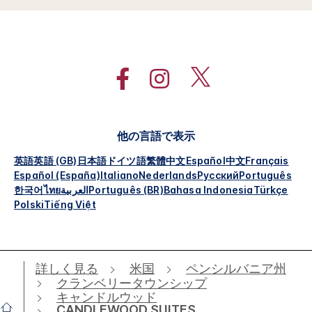
他の言語で表示
英語
英語 (GB)
日本語
ドイツ語
繁體中文
Español
中文
Français
Español (España)
Italiano
Nederlands
Русский
Português
한국어
ไทย
العربية
Português (BR)
Bahasa Indonesia
Türkçe
Polski
Tiếng Việt
詳しく見る
米国
ペンシルバニア州
クランベリータウンシップ
キャンドルウッド
CANDLEWOOD SUITES