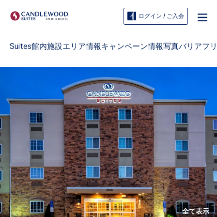
ログイン / ご入会
Suites
館内施設
エリア情報
キャンペーン情報
写真
バリアフ
全て表示