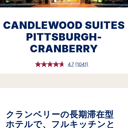
CANDLEWOOD SUITES
PITTSBURGH-
CRANBERRY
4.7
(1041)
レ
ビ
ュ
ー
を
読
む.
同
じ
ペ
クランベリーの長期滞在型
ー
ジ
の
ホテルで、フルキッチンと
リ