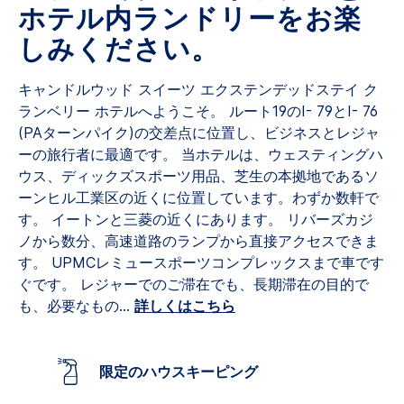
ン
ホテル内ランドリーをお楽
ク。
しみください。
キャンドルウッド スイーツ エクステンデッドステイ ク
ランベリー ホテルへようこそ。 ルート19のI- 79とI- 76
(PAターンパイク)の交差点に位置し、ビジネスとレジャ
ーの旅行者に最適です。 当ホテルは、ウェスティングハ
ウス、ディックズスポーツ用品、芝生の本拠地であるソ
ーンヒル工業区の近くに位置しています。わずか数軒で
す。 イートンと三菱の近くにあります。 リバーズカジ
ノから数分、高速道路のランプから直接アクセスできま
す。 UPMCレミュースポーツコンプレックスまで車です
ぐです。
レジャーでのご滞在でも、長期滞在の目的で
も、必要なもの
...
詳しくはこちら
限定のハウスキーピング