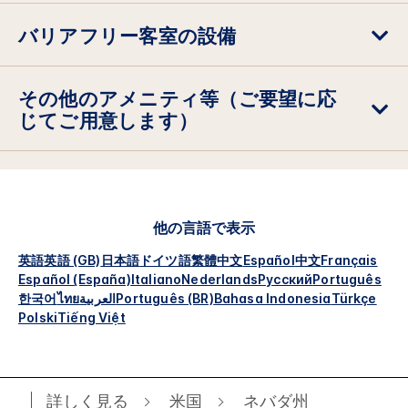
バリアフリー客室の設備
その他のアメニティ等（ご要望に応
じてご用意します）
他の言語で表示
英語
英語 (GB)
日本語
ドイツ語
繁體中文
Español
中文
Français
Español (España)
Italiano
Nederlands
Русский
Português
한국어
ไทย
العربية
Português (BR)
Bahasa Indonesia
Türkçe
Polski
Tiếng Việt
詳しく見る
米国
ネバダ州