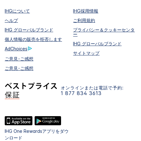
IHGについて
IHG採用情報
ヘルプ
ご利用規約
IHG グローバルブランド
プライバシー＆クッキーセンタ
ー
個人情報の販売を拒否します
IHG グローバルブランド
AdChoices
サイトマップ
ご意見･ご感想
ご意見･ご感想
オンラインまたは電話で予約:
1 877 834 3613
IHG One Rewardsアプリをダウ
ンロード