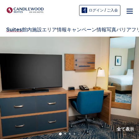
ログイン / ご入会
Suites
館内施設
エリア情報
キャンペーン情報
写真
バリアフ
全て表示