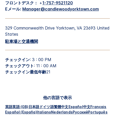
フロントデスク：
+
1-757-9521120
Eメール:
Manager@candlewoodyorktown.com
329 Commonwealth Drive
Yorktown
,
VA
23693
United
States
駐車場と交通機関
チェックイン
: 3 : 00 PM
チェックアウト
: 11 : 00 AM
チェックイン最低年齢
21
他の言語で表示
英語
英語 (GB)
日本語
ドイツ語
繁體中文
Español
中文
Français
Español (España)
Italiano
Nederlands
Русский
Português