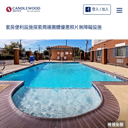
登入 / 加入
套房
便利設施
探索周邊
團體
優惠
照片
無障礙設施
檢視全部