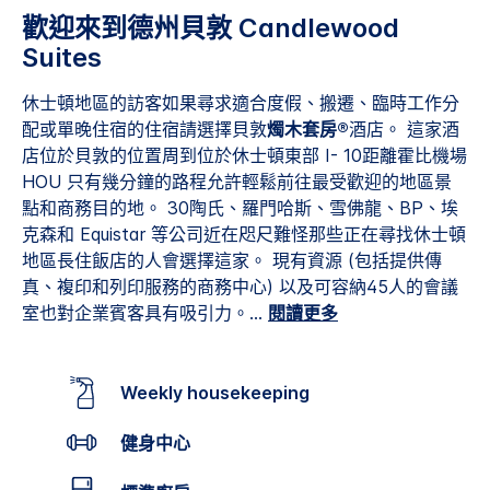
歡迎來到德州貝敦 Candlewood
Suites
休士頓地區的訪客如果尋求適合度假、搬遷、臨時工作分
配或單晚住宿的住宿請選擇貝敦
燭木套房®
酒店。 這家酒
店位於貝敦的位置周到位於休士頓東部 I- 10距離霍比機場
HOU 只有幾分鐘的路程允許輕鬆前往最受歡迎的地區景
點和商務目的地。 30
陶氏、羅門哈斯、雪佛龍、BP、埃
克森和 Equistar 等公司近在咫尺難怪那些正在尋找休士頓
地區長住飯店的人會選擇這家。 現有資源 (包括提供傳
真、複印和列印服務的商務中心) 以及可容納45人的會議
室也對企業賓客具有吸引力。
...
閱讀更多
Weekly housekeeping
健身中心