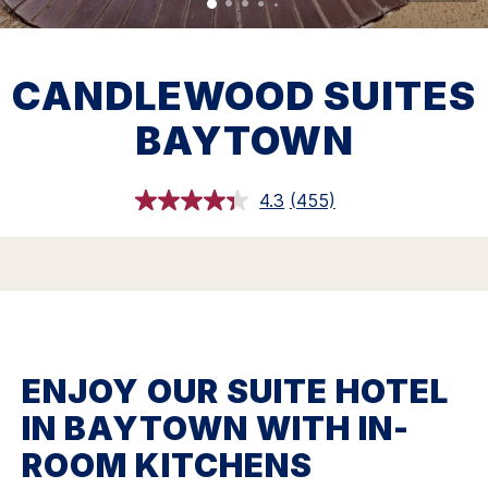
CANDLEWOOD SUITES
BAYTOWN
4.3
(455)
閱
讀
455
評
論.
相
同
頁
面
連
ENJOY OUR SUITE HOTEL
結。
IN BAYTOWN WITH IN-
ROOM KITCHENS