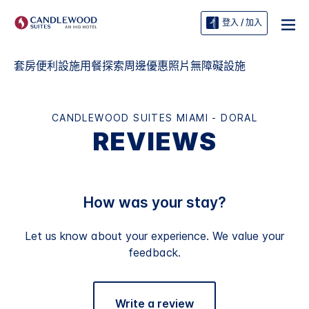
登入 / 加入
套房
便利設施
用餐
探索周邊
優惠
照片
無障礙設施
CANDLEWOOD SUITES
MIAMI - DORAL
REVIEWS
How was your stay?
Let us know about your experience. We value your
feedback.
Write a review