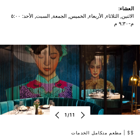
العشاء:
الاثنين, الثلاثاء, الأربعاء, الخميس, الجمعة, السبت, الأحد: ٥:٠٠
م-٩:٣٠ م
1/11
$$
|
مطعم متكامل الخدمات