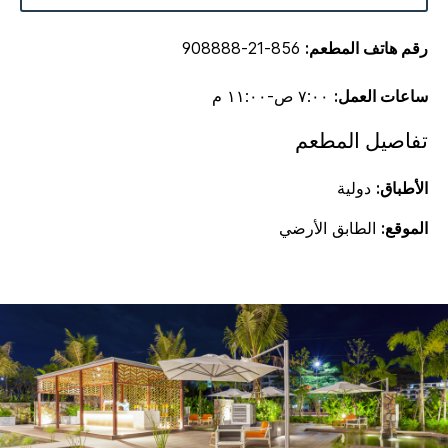
رقم هاتف المطعم:
856-21-908888
ساعات العمل:
٧:٠٠ ص-١١:٠٠ م
تفاصيل المطعم
الأطباق:
دولية
الموقع:
الطابق الأرضي