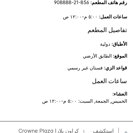
رقم هاتف المطعم:
856-21-908888
ساعات العمل:
٥:٠٠ م-١٢:٠٠ ص
تفاصيل المطعم
الأطباق:
دولية
الموقع:
الطابق الأرضي
قواعد الزي:
فستان غير رسمي
ساعات العمل
العشاء:
الخميس, الجمعة, السبت: ٥:٠٠ م-١٢:٠٠ ص
استكشف
‫‫كراون بلازا Crowne Plaza