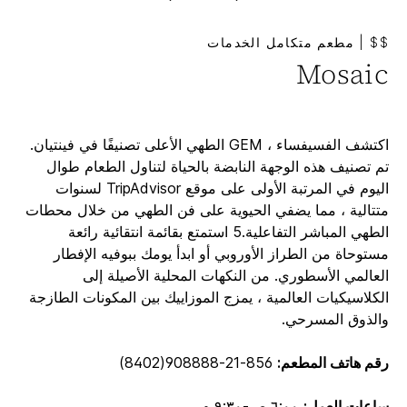
$$
|
مطعم متكامل الخدمات
Mosaic
اكتشف الفسيفساء ، GEM الطهي الأعلى تصنيفًا في فينتيان.
تم تصنيف هذه الوجهة النابضة بالحياة لتناول الطعام طوال
اليوم في المرتبة الأولى على موقع TripAdvisor لسنوات
متتالية ، مما يضفي الحيوية على فن الطهي من خلال محطات
الطهي المباشر التفاعلية.5 استمتع بقائمة انتقائية رائعة
مستوحاة من الطراز الأوروبي أو ابدأ يومك ببوفيه الإفطار
العالمي الأسطوري. من النكهات المحلية الأصيلة إلى
الكلاسيكيات العالمية ، يمزج الموزاييك بين المكونات الطازجة
والذوق المسرحي.
رقم هاتف المطعم:
856-21-908888(8402)
ساعات العمل:
٦:٠٠ ص-٩:٣٠ م