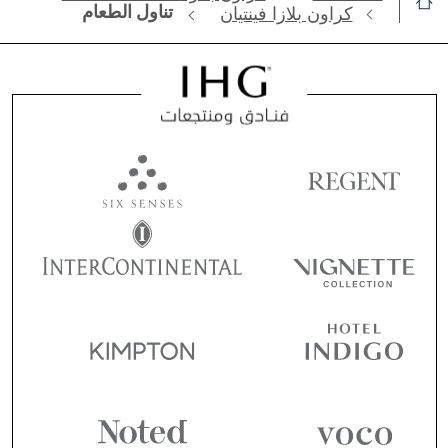
تناول الطعام
كراون بلازا فينتيان