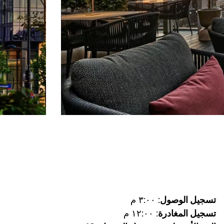
تسجيل الوصول
: ٣:٠٠ م
تسجيل المغادرة
: ١٢:٠٠ م