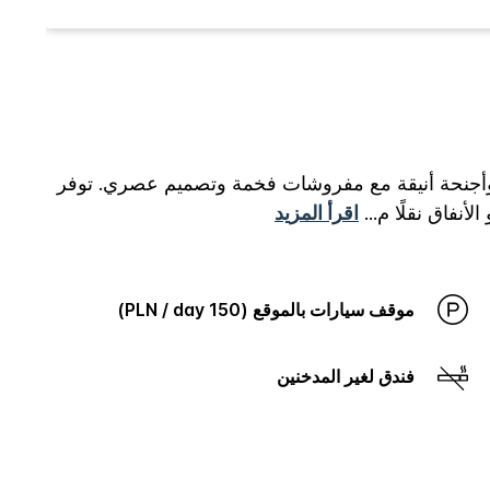
سو - ذا هاب في قلب أكثر مناطق الأعمال تطوراً في وسط المدينة. يحتوي الفندق على 212 غرف وأجنحة أنيقة مع مفروشات فخمة وتصميم عصري. توفر
أنفاق نقلًا م
...
اقرأ المزيد
موقف سيارات بالموقع (150 PLN / day)
فندق لغير المدخنين