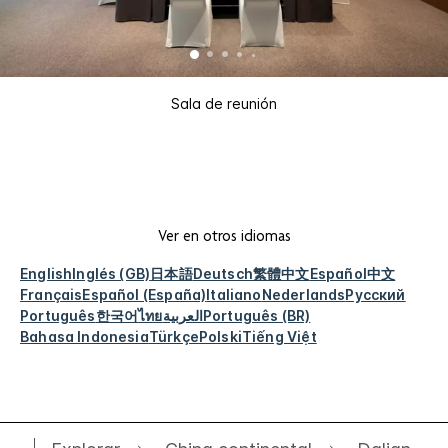
Sala de reunión
Ver en otros idiomas
English
Inglés (GB)
日本語
Deutsch
繁體中文
Español
中文
Français
Español (España)
Italiano
Nederlands
Русский
Português
한국어
ไทย
العربية
Português (BR)
Bahasa Indonesia
Türkçe
Polski
Tiếng Việt