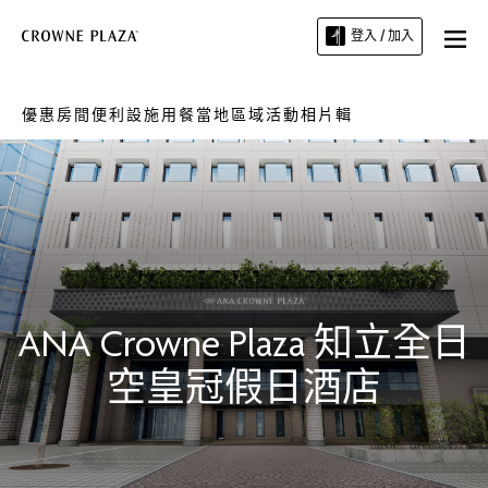
登入 / 加入
優惠
房間
便利設施
用餐
當地區域
活動
相片輯
ANA Crowne Plaza
知立全日
空皇冠假日酒店