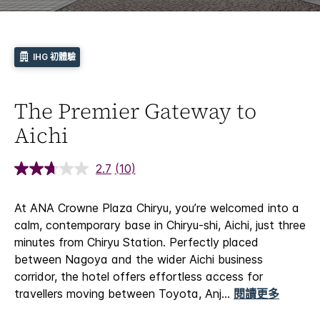
IHG 初體驗
The Premier Gateway to
Aichi
2.7
(10)
At ANA Crowne Plaza Chiryu, you’re welcomed into a
calm, contemporary base in Chiryu‑shi, Aichi, just three
minutes from Chiryu Station. Perfectly placed
between Nagoya and the wider Aichi business
corridor, the hotel offers effortless access for
travellers moving between Toyota, Anj
...
閱讀更多