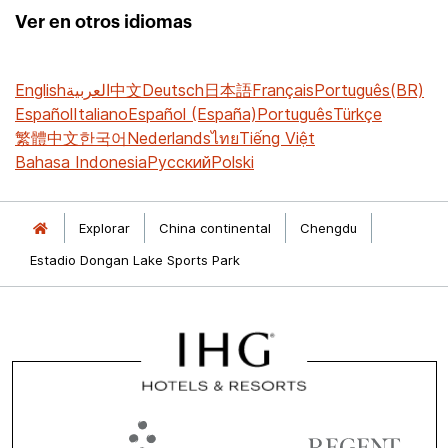
Ver en otros idiomas
English
العربية
中文
Deutsch
日本語
Français
Português(BR)
Español
Italiano
Español (España)
Português
Türkçe
繁體中文
한국어
Nederlands
ไทย
Tiếng Việt
Bahasa Indonesia
Русский
Polski
Explorar
China continental
Chengdu
Estadio Dongan Lake Sports Park