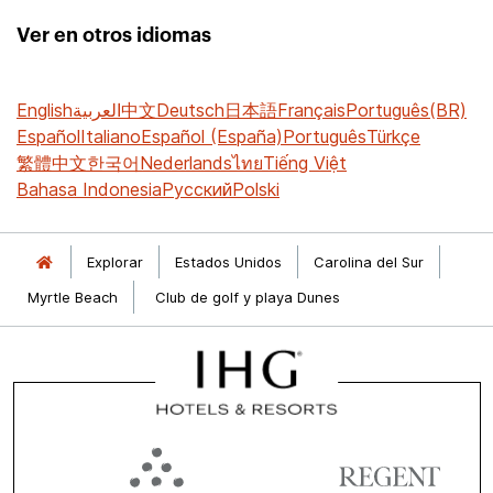
Ver en otros idiomas
English
العربية
中文
Deutsch
日本語
Français
Português(BR)
Español
Italiano
Español (España)
Português
Türkçe
繁體中文
한국어
Nederlands
ไทย
Tiếng Việt
Bahasa Indonesia
Русский
Polski
Explorar
Estados Unidos
Carolina del Sur
Myrtle Beach
Club de golf y playa Dunes