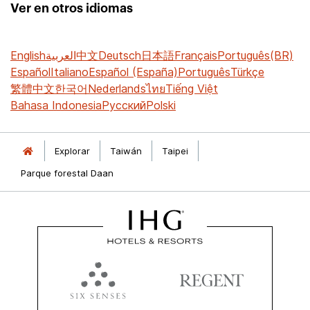
Ver en otros idiomas
English
العربية
中文
Deutsch
日本語
Français
Português(BR)
Español
Italiano
Español (España)
Português
Türkçe
繁體中文
한국어
Nederlands
ไทย
Tiếng Việt
Bahasa Indonesia
Русский
Polski
Explorar
Taiwán
Taipei
Parque forestal Daan